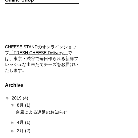
CHEESE STANDのオンラインショッ
プ
「FRESH CHEESE Delivery」
で
は、東京・渋谷で毎日作られる新鮮フ
レッシュな出来たてチーズをお届けい
たします。
Archive
▼
2019
(4)
▼
8月
(1)
台風による遅延のお知らせ
►
4月
(1)
►
2月
(2)