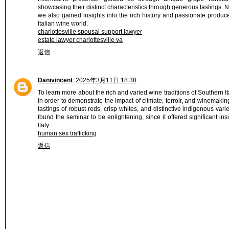
showcasing their distinct characteristics through generous tastings. 
we also gained insights into the rich history and passionate produ
Italian wine world.
charlottesville spousal support lawyer
estate lawyer charlottesville va
返信
Danivincent
2025年3月11日 18:38
To learn more about the rich and varied wine traditions of Southern 
In order to demonstrate the impact of climate, terroir, and winemaki
tastings of robust reds, crisp whites, and distinctive indigenous va
found the seminar to be enlightening, since it offered significant in
Italy.
human sex trafficking
返信