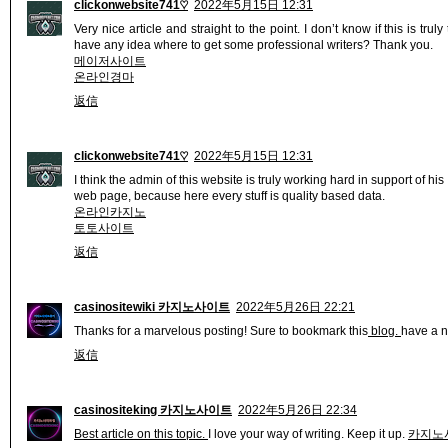
clickonwebsite741♡
2022年5月15日 12:31
Very nice article and straight to the point. I don’t know if this is tru
have any idea where to get some professional writers? Thank you.
메이저사이트
온라인경마
返信
clickonwebsite741♡
2022年5月15日 12:31
I think the admin of this website is truly working hard in support of his
web page, because here every stuff is quality based data.
온라인카지노
토토사이트
返信
casinositewiki 카지노사이트
2022年5月26日 22:21
Thanks for a marvelous posting! Sure to bookmark this
blog.
have a n
返信
casinositeking 카지노사이트
2022年5月26日 22:34
Best article on this topic.
I love your way of writing. Keep it up.
카지노