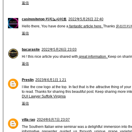
返信
casinositetop 카지노사이트
2022年5月26日 22:40
Hello there, You have done a
fantastic article here.
Thanks
온라인카
返信
bacarasite
2022年5月26日 23:03
Hi ! this nice article you shared with
great information.
Keep on shari
返信
Preslin
2023年6月1日 1:21
I like the cow logo at the top. In fact that is the attractive thing of you
to read. Thanks for sharing this beautiful post. Keep sharing more inte
DUI Lawyer Suffolk Virginia
返信
villa rao
2024年6月7日 23:07
The Southern Italian wine seminar was a delightful immersion into t
informative presenter guided us through unique grape varietal