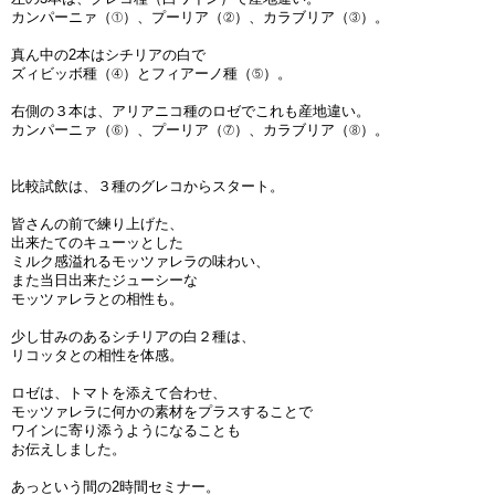
カンパーニァ（①）、プーリア（②）、カラブリア（③）。
真ん中の2本はシチリアの白で
ズィビッボ種（④）とフィアーノ種（⑤）。
右側の３本は、アリアニコ種のロゼでこれも産地違い。
カンパーニァ（⑥）、プーリア（⑦）、カラブリア（⑧）。
比較試飲は、３種のグレコからスタート。
皆さんの前で練り上げた、
出来たてのキューッとした
ミルク感溢れるモッツァレラの味わい、
また当日出来たジューシーな
モッツァレラとの相性も。
少し甘みのあるシチリアの白２種は、
リコッタとの相性を体感。
ロゼは、トマトを添えて合わせ、
モッツァレラに何かの素材をプラスすることで
ワインに寄り添うようになることも
お伝えしました。
あっという間の2時間セミナー。